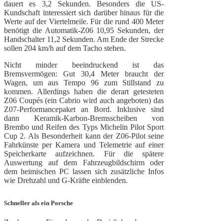
dauert es 3,2 Sekunden. Besonders die US-
Kundschaft interessiert sich darüber hinaus für die
Werte auf der Viertelmeile. Für die rund 400 Meter
benötigt die Automatik-Z06 10,95 Sekunden, der
Handschalter 11,2 Sekunden. Am Ende der Strecke
sollen 204 km/h auf dem Tacho stehen.
Nicht minder beeindruckend ist das
Bremsvermögen: Gut 30,4 Meter braucht der
Wagen, um aus Tempo 96 zum Stillstand zu
kommen. Allerdings haben die derart getesteten
Z06 Coupés (ein Cabrio wird auch angeboten) das
Z07-Performancepaket an Bord. Inklusive sind
dann Keramik-Karbon-Bremsscheiben von
Brembo und Reifen des Typs Michelin Pilot Sport
Cup 2. Als Besonderheit kann der Z06-Pilot seine
Fahrkünste per Kamera und Telemetrie auf einer
Speicherkarte aufzeichnen. Für die spätere
Auswertung auf dem Fahrzeugbildschirm oder
dem heimischen PC lassen sich zusätzliche Infos
wie Drehzahl und G-Kräfte einblenden.
Schneller als ein Porsche